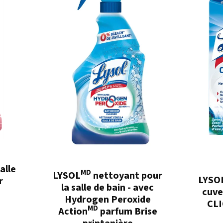
alle
MD
LYSOL
nettoyant pour
LYSO
r
la salle de bain - avec
cuve
Hydrogen Peroxide
CLI
MD
Action
parfum Brise