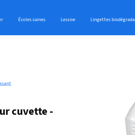
er
Écoles saines
Lessive
Lingettes biodégrada
issant
r cuvette -