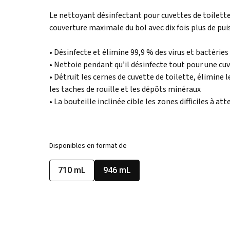
même
Le nettoyant désinfectant pour cuvettes de toilette
page.
couverture maximale du bol avec dix fois plus de pu
• Désinfecte et élimine 99,9 % des virus et bactéries
• Nettoie pendant qu’il désinfecte tout pour une cuv
• Détruit les cernes de cuvette de toilette, élimine 
les taches de rouille et les dépôts minéraux
• La bouteille inclinée cible les zones difficiles à att
Disponibles en format de
710 mL
946 mL