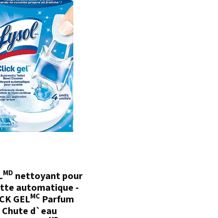
MD
L
nettoyant pour
tte automatique -
MC
CK GEL
Parfum
Chute d`eau