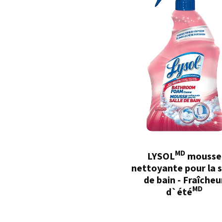
MD
LYSOL
mousse
nettoyante pour la s
de bain - Fraîcheu
MD
d`été