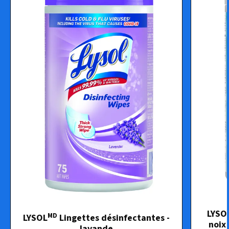
LYSO
MD
LYSOL
Lingettes désinfectantes -
noix
lavande