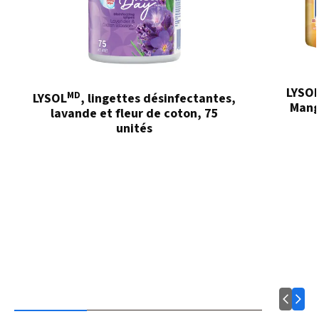
LYSO
MD
LYSOL
, lingettes désinfectantes,
Mang
lavande et fleur de coton, 75
unités