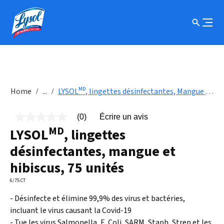
Home
...
LYSOLᴹᴰ, lingettes désinfectantes, Mangue et Hibiscus, 75 unités
(0)
Écrire un avis
Aucune
MD
cote
LYSOL
, lingettes
pour
ce
désinfectantes, mangue et
produit
Lien
hibiscus, 75 unités
vers
la
6/75 CT
même
page.
- Désinfecte et élimine 99,9% des virus et bactéries,
incluant le virus causant la Covid-19
- Tue les virus Salmonella, E. Coli, SARM, Staph, Strep et les